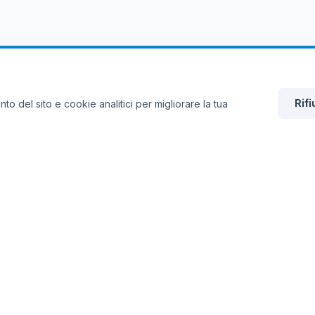
Rifi
to del sito e cookie analitici per migliorare la tua
Sedi
C
Sede Legale
Via Ritiro, 162
80018 - Mugnano di Napoli (NA)
L
Sede Operativa
P
Via G. Porzio, 4 CDN Is. G3