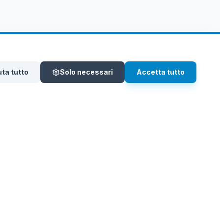
uta tutto
Solo necessari
Accetta tutto
ontatti
+39 3920912456
amministrazione@itconsultingsrl.it
ink Utili
rivacy&Cookie Policy